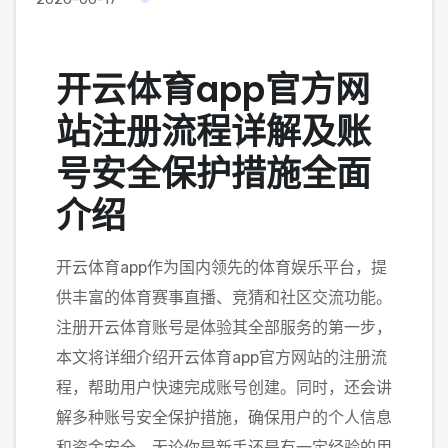
开云体育app官方网
站注册流程详解及账
号安全保护措施全面
介绍
开云体育app作为国内领先的体育娱乐平台，提
供丰富的体育赛事直播、竞猜和社区交流功能。
注册开云体育账号是体验其全部服务的第一步，
本文将详细介绍开云体育app官方网站的注册流
程，帮助用户快速完成账号创建。同时，还会讲
解多种账号安全保护措施，确保用户的个人信息
和资金安全。无论你是新手还是有一定经验的用