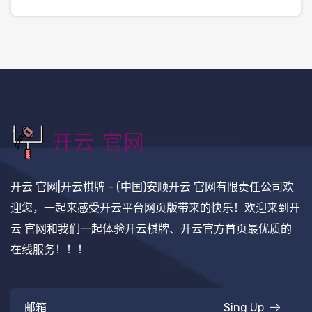
开云 官网|开云棋牌 - (中国)安顺开云 官网有限责任公司欢
迎您，一起来感受开云平台网页版带来的快乐！欢迎来到开
云 官网和我们一起体验开云棋牌、开云官方首页最优质的
在线服务！！！
Sing Up