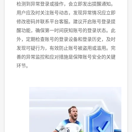
检测到异常登录或操作，会立即发出提醒通知。
用户应及时关注账号动态，发现异常情况应立即
修改密码并联系平台客服。建议开启账号登录提
醒功能，确保第一时间获知账号的登录状态。此
外，定期检查账号的登录设备和登录历史，及时
发现可疑行为，有效防止账号被盗用或滥用。完
善的异常监控和应对措施是保障账号安全的关键
环节。