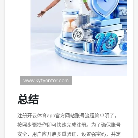
总结
注册开云体育app官方网站账号流程简单明了，
按照步骤操作即可快速完成注册。为了确保账号
安全，用户应开启多重验证、设置强密码，并定