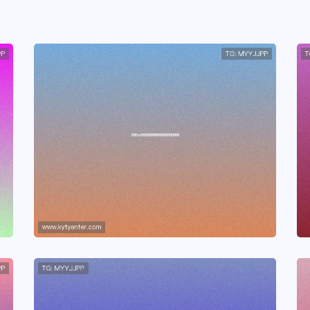
史
苏格兰vs海地比赛现场观赛指南
析
与安全注意事项详解