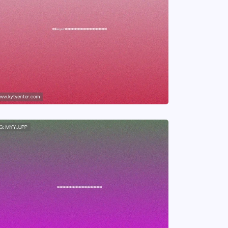
探索Kaiyun开云平台网页版的最
新功能与优化方案提升游戏体验
的实用建议