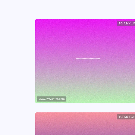
荷兰对日本比赛前瞻：双方历
交锋、战术特点及比赛看点解