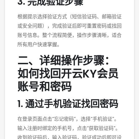
3. 完成验证步骤
根据提示选择验证方式（短信验证码、邮箱验证
或安全问题），完成验证后即可重置密码或找回
账号信息。整个流程简便，操作步骤清晰，适合
所有用户快速掌握。
二、详细操作步骤：
如何找回开云KY会员
账号和密码
1. 通过手机验证找回密码
在登录页面点击“忘记密码”，选择“手机验证”。
输入注册时绑定的手机号，点击“获取验证码”。
收到验证码后，输入验证码，验证成功后即可设