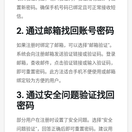
置新密码。确保手机号码已绑定且可正常接收短
信。
2. 通过邮箱找回账号密码
如果注册时绑定了邮箱，可以选择“邮箱验证”。
系统会向注册邮箱发送验证链接或验证码。登录
邮箱，查收邮件，点击验证链接或输入验证码，
即可重置密码。此方法适合手机不便使用或邮箱
绑定较为方便的用户。
3. 通过安全问题验证找回
密码
部分用户在注册时设置了安全问题。选择“安全
问题验证”，回答正确后即可重置密码。建议用