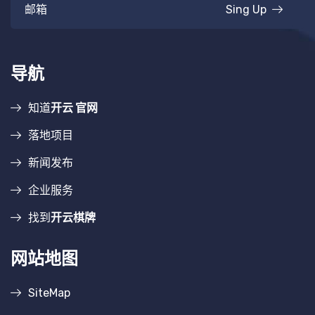
Sing Up
导航
知道
开云 官网
落地项目
新闻发布
企业服务
找到
开云棋牌
网站地图
SiteMap