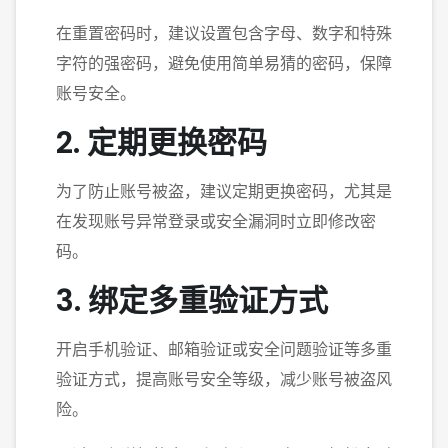
在重置密码时，建议设置包含字母、数字和特殊
字符的强密码，避免使用简单易猜的密码，保障
账号安全。
2. 定期更换密码
为了防止账号被盗，建议定期更换密码，尤其是
在发现账号异常登录或安全漏洞时立即修改密
码。
3. 绑定多重验证方式
开启手机验证、邮箱验证或安全问题验证等多重
验证方式，提高账号安全等级，减少账号被盗风
险。