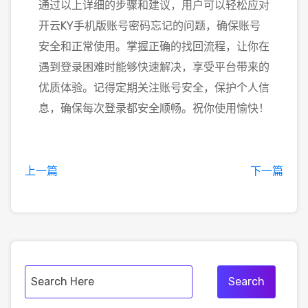
通过以上详细的步骤和建议，用户可以轻松应对
开云KY手机版账号密码忘记的问题，确保账号
安全和正常使用。掌握正确的找回流程，让你在
遇到登录困难时能够快速解决，享受平台带来的
优质体验。记得定期关注账号安全，保护个人信
息，确保每次登录都安全顺畅。祝你使用愉快！
上一篇
下一篇