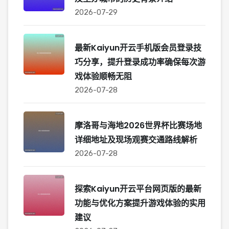
2026-07-29
最新Kaiyun开云手机版会员登录技
巧分享，提升登录成功率确保每次游
戏体验顺畅无阻
2026-07-28
摩洛哥与海地2026世界杯比赛场地
详细地址及现场观赛交通路线解析
2026-07-28
探索Kaiyun开云平台网页版的最新
功能与优化方案提升游戏体验的实用
建议