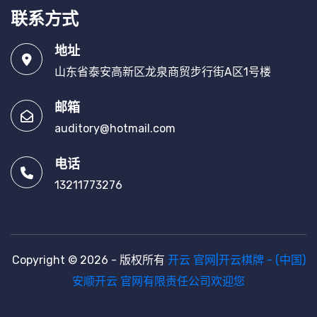
联系方式
地址
山东省泰安高新区龙泉商贸步行街A区1号楼
邮箱
auditory@hotmail.com
电话
13211773276
Copyright © 2026 - 版权所有
开云 官网|开云棋牌 - (中国)
安顺开云 官网有限责任公司欢迎您