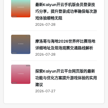
最新Kaiyun开云手机版会员登录技
巧分享，提升登录成功率确保每次游
戏体验顺畅无阻
2026-07-28
摩洛哥与海地2026世界杯比赛场地
详细地址及现场观赛交通路线解析
2026-07-28
探索Kaiyun开云平台网页版的最新
功能与优化方案提升游戏体验的实用
建议
2026-07-27