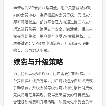
申请成为VIP会员非常简便，用户只需登录游戏
内的会员中心，选择相应的会员等级，完成支付
即可激活权益。部分平台还支持通过第三方支付
渠道进行购买，确保支付安全。激活后，相关权
益会立即生效，用户即可享受VIP专属特权。长
尾关键词：VIP会员申请流程、开云KaiyunVIP
购买、会员激活步骤。
续费与升级策略
为了持续享受VIP权益，用户需要定期续费。平
台提供多种续费方案，用户可以选择自动续费或
手动续费。升级会员等级也可以通过累计消费或
完成特定任务实现，获得更高层次的尊贵权益。
合理规划续费和升级策略，能最大化享受会员带