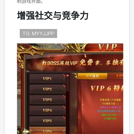
制游戏界面。
增强社交与竞争力