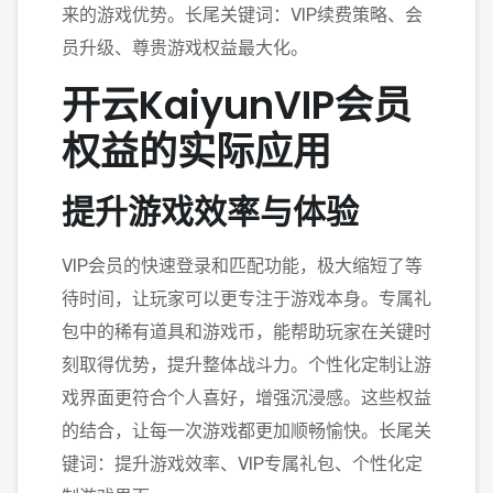
来的游戏优势。长尾关键词：VIP续费策略、会
员升级、尊贵游戏权益最大化。
开云KaiyunVIP会员
权益的实际应用
提升游戏效率与体验
VIP会员的快速登录和匹配功能，极大缩短了等
待时间，让玩家可以更专注于游戏本身。专属礼
包中的稀有道具和游戏币，能帮助玩家在关键时
刻取得优势，提升整体战斗力。个性化定制让游
戏界面更符合个人喜好，增强沉浸感。这些权益
的结合，让每一次游戏都更加顺畅愉快。长尾关
键词：提升游戏效率、VIP专属礼包、个性化定