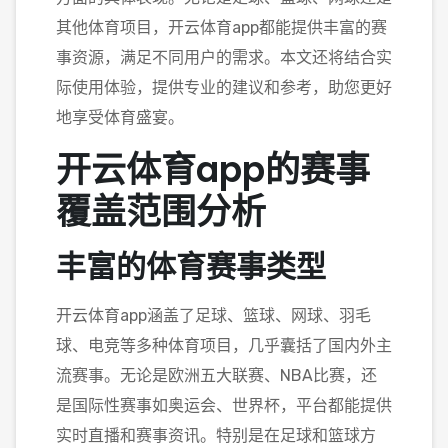
其他体育项目，开云体育app都能提供丰富的赛
事资源，满足不同用户的需求。本文还将结合实
际使用体验，提供专业的建议和参考，助您更好
地享受体育盛宴。
开云体育app的赛事
覆盖范围分析
丰富的体育赛事类型
开云体育app涵盖了足球、篮球、网球、羽毛
球、电竞等多种体育项目，几乎囊括了国内外主
流赛事。无论是欧洲五大联赛、NBA比赛，还
是国际性赛事如奥运会、世界杯，平台都能提供
实时直播和赛事资讯。特别是在足球和篮球方