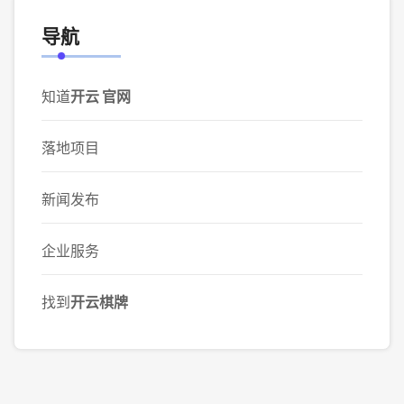
导航
知道
开云 官网
落地项目
新闻发布
企业服务
找到
开云棋牌