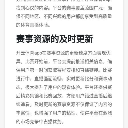
找到心仪的内容。平台的赛事覆盖范围广泛，确
保不同地区、不同兴趣的用户都能享受到高质量
的体育直播体验。
赛事资源的及时更新
开云体育app在赛事资源的更新速度方面表现优
异。比赛开始前，平台会提前推送相关信息，确
保用户第一时间获取赛程安排和直播链接。比赛
进行中，直播画面流畅，实时更新比分和赛事动
态，极大提升了用户的观看体验。平台还提供赛
后精彩集锦和比赛回放，方便用户错过直播后继
续追看。及时更新的赛事资源不仅保证了内容的
丰富性，也增强了用户的粘性，使得平台在激烈
的市场竞争中占据优势。