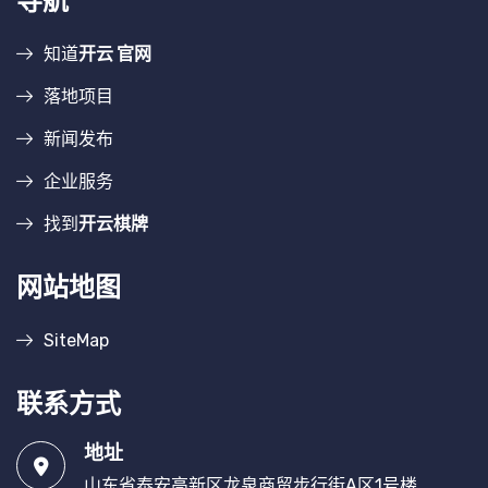
导航
知道
开云 官网
落地项目
新闻发布
企业服务
找到
开云棋牌
网站地图
SiteMap
联系方式
地址
山东省泰安高新区龙泉商贸步行街A区1号楼