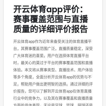
开云体育app评价：
赛事覆盖范围与直播
质量的详细评价报告
开云体育app作为近年来备受关注的体育直播平
台，其赛事覆盖范围广泛，直播质量稳定，深受
广大体育迷的喜爱。用户在选择体育直播平台
时，最关心的莫过于平台的赛事覆盖范围和直播
体验。本文将从赛事类型、直播技术、用户体验
等多个角度，全面分析开云体育app的优势与不
足，帮助用户做出更明智的选择。通过详细的评
价报告，您可以了解到开云体育app在体育直播
行业中的竞争力，以及其在赛事覆盖和直播质量
方面的具体表现。无论是足球、篮球、网球还是